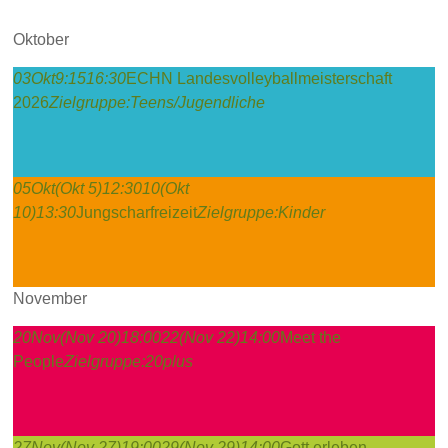
Oktober
03
Okt
9:15
16:30
ECHN Landesvolleyballmeisterschaft
2026
Zielgruppe:
Teens/Jugendliche
05
Okt
(Okt 5)
12:30
10
(Okt
10)
13:30
Jungscharfreizeit
Zielgruppe:
Kinder
November
20
Nov
(Nov 20)
18:00
22
(Nov 22)
14:00
Meet the
People
Zielgruppe:
20plus
27
Nov
(Nov 27)
19:00
29
(Nov 29)
14:00
Gott erleben-