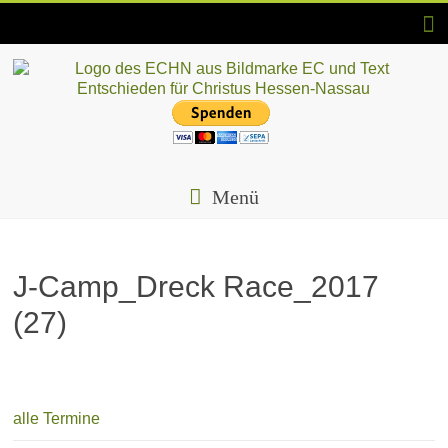
Skip
to
content
ECHN
EC-
Landesjugendverband
Menü
Hessen-
Nassau
e.V.
J-Camp_Dreck Race_2017
(27)
alle Termine