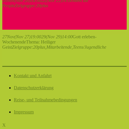
20
Nov
(Nov 20)
18:00
22
(Nov 22)
14:00
Meet the
People
Zielgruppe:
20plus
27
Nov
(Nov 27)
19:00
29
(Nov 29)
14:00
Gott erleben-
Wochenende
Thema: Heiliger
Geist
Zielgruppe:
20plus,
Mitarbeitende,
Teens/Jugendliche
Kontakt und Anfahrt
Datenschutzerklärung
Reise- und Teilnahmebedingungen
Impressum
X