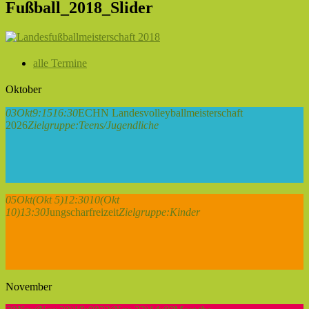
Fußball_2018_Slider
alle Termine
Oktober
03
Okt
9:15
16:30
ECHN Landesvolleyballmeisterschaft
2026
Zielgruppe:
Teens/Jugendliche
05
Okt
(Okt 5)
12:30
10
(Okt
10)
13:30
Jungscharfreizeit
Zielgruppe:
Kinder
November