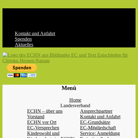
Skip
to
content
Kontakt und Anfahrt
Spenden
Aktuelles
ECHN
EC-
Menü
Landesjugendverband
Hessen-
Home
Nassau
Landesverband
e.V.
ECHN – über uns
Ansprechpartner
Vorstand
Kontakt und Anfahrt
ECHN vor Ort
EC-Grundsätze
EC-Versprechen
EC-Mitgliedschaft
Kindeswohl und
Service: Anmeldung