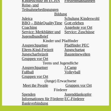
Kindesschutz im ECHN
Freizeitmaßnahmen
Reise- und
Teilnahmebedingungen
Bildung
Juleica
Schulung Kindeswohl
BBQ – BibleQualityTime
Gott erleben
Coaching
Angebote vor Ort
Service: Merkblätter und
Service: Zuschüsse
Jugendbundbrief
Kinder und Pfadfinder
Ansprechpartner
Pfadfinder PEC
Eltern-Kind-Freizeit
Jungschartag
Jungscharfreizeit
Bausteinewelten
Gruppen vor Ort
Teens und Jugendliche
Ansprechpartner
J-Camp
Fußball
Volleyball
Gruppen vor Ort
(Junge) Erwachsene
Meet the People
Gruppen vor Ort
Förderer
Spenden
Jugenddankopfer
Informationen für Förderer
EC-Förderer
Bankverbindung