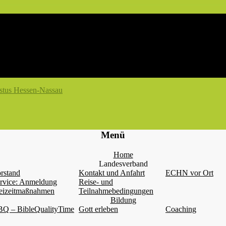
Menü
Home
Landesverband
rstand
Kontakt und Anfahrt
ECHN vor Ort
rvice: Anmeldung
Reise- und
eizeitmaßnahmen
Teilnahmebedingungen
Bildung
Q – BibleQualityTime
Gott erleben
Coaching