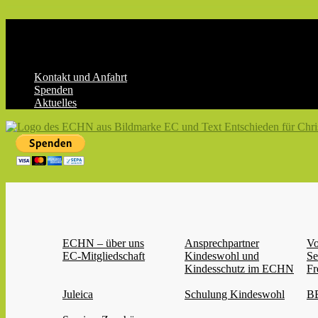
Skip
to
content
Kontakt und Anfahrt
Spenden
Aktuelles
ECHN
EC-
Landesjugendverband
Hessen-
Nassau
e.V.
ECHN – über uns
Ansprechpartner
Vo
EC-Mitgliedschaft
Kindeswohl und
Se
Kindesschutz im ECHN
Fr
Juleica
Schulung Kindeswohl
BB