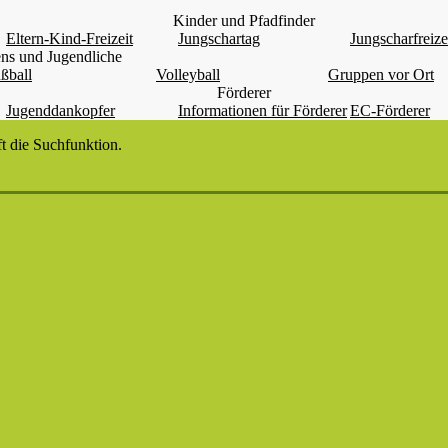
Kinder und Pfadfinder
Eltern-Kind-Freizeit
Jungschartag
Jungscharfreize
ns und Jugendliche
ßball
Volleyball
Gruppen vor Ort
Förderer
Jugenddankopfer
Informationen für Förderer
EC-Förderer
t die Suchfunktion.