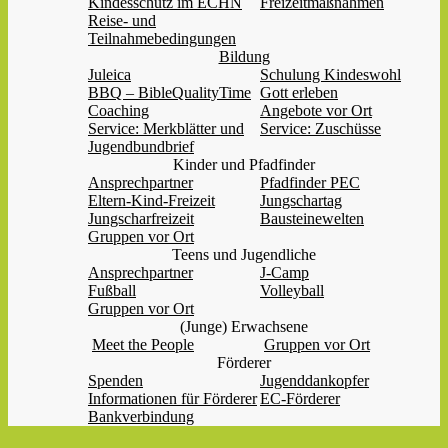
Kindesschutz im ECHN
Freizeitmaßnahmen
Reise- und
Teilnahmebedingungen
Bildung
Juleica
Schulung Kindeswohl
BBQ – BibleQualityTime
Gott erleben
Coaching
Angebote vor Ort
Service: Merkblätter und
Service: Zuschüsse
Jugendbundbrief
Kinder und Pfadfinder
Ansprechpartner
Pfadfinder PEC
Eltern-Kind-Freizeit
Jungschartag
Jungscharfreizeit
Bausteinewelten
Gruppen vor Ort
Teens und Jugendliche
Ansprechpartner
J-Camp
Fußball
Volleyball
Gruppen vor Ort
(Junge) Erwachsene
Meet the People
Gruppen vor Ort
Förderer
Spenden
Jugenddankopfer
Informationen für Förderer
EC-Förderer
Bankverbindung