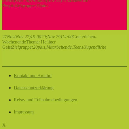
20
Nov
(Nov 20)
18:00
22
(Nov 22)
14:00
Meet the
People
Zielgruppe:
20plus
27
Nov
(Nov 27)
19:00
29
(Nov 29)
14:00
Gott erleben-
Wochenende
Thema: Heiliger
Geist
Zielgruppe:
20plus,
Mitarbeitende,
Teens/Jugendliche
Kontakt und Anfahrt
Datenschutzerklärung
Reise- und Teilnahmebedingungen
Impressum
X