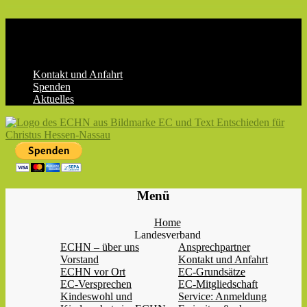
Skip
to
content
Kontakt und Anfahrt
Spenden
Aktuelles
ECHN
EC-
Menü
Landesjugendverband
Hessen-
Home
Nassau
Landesverband
e.V.
ECHN – über uns
Ansprechpartner
Vorstand
Kontakt und Anfahrt
ECHN vor Ort
EC-Grundsätze
EC-Versprechen
EC-Mitgliedschaft
Kindeswohl und
Service: Anmeldung