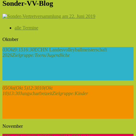
Sonder-VV-Blog
alle Termine
Oktober
03
Okt
9:15
16:30
ECHN Landesvolleyballmeisterschaft
2026
Zielgruppe:
Teens/Jugendliche
05
Okt
(Okt 5)
12:30
10
(Okt
10)
13:30
Jungscharfreizeit
Zielgruppe:
Kinder
November