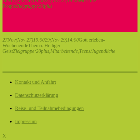
20
Nov
(Nov 20)
18:00
22
(Nov 22)
14:00
Meet the
People
Zielgruppe:
20plus
27
Nov
(Nov 27)
19:00
29
(Nov 29)
14:00
Gott erleben-
Wochenende
Thema: Heiliger
Geist
Zielgruppe:
20plus,
Mitarbeitende,
Teens/Jugendliche
Kontakt und Anfahrt
Datenschutzerklärung
Reise- und Teilnahmebedingungen
Impressum
X