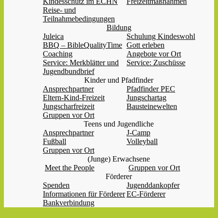
Kindesschutz im ECHN
Freizeitmaßnahmen
Reise- und
Teilnahmebedingungen
Bildung
Juleica
Schulung Kindeswohl
BBQ – BibleQualityTime
Gott erleben
Coaching
Angebote vor Ort
Service: Merkblätter und
Service: Zuschüsse
Jugendbundbrief
Kinder und Pfadfinder
Ansprechpartner
Pfadfinder PEC
Eltern-Kind-Freizeit
Jungschartag
Jungscharfreizeit
Bausteinewelten
Gruppen vor Ort
Teens und Jugendliche
Ansprechpartner
J-Camp
Fußball
Volleyball
Gruppen vor Ort
(Junge) Erwachsene
Meet the People
Gruppen vor Ort
Förderer
Spenden
Jugenddankopfer
Informationen für Förderer
EC-Förderer
Bankverbindung