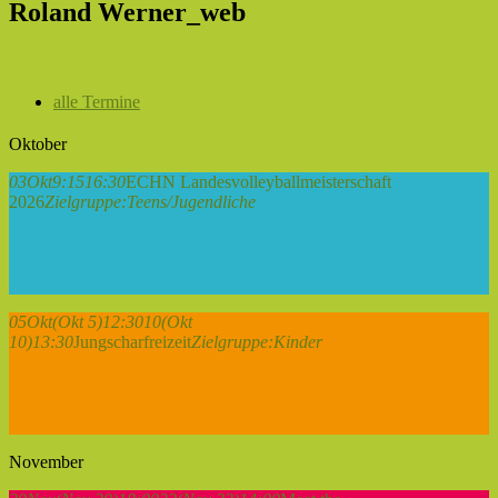
Roland Werner_web
alle Termine
Oktober
03
Okt
9:15
16:30
ECHN Landesvolleyballmeisterschaft
2026
Zielgruppe:
Teens/Jugendliche
05
Okt
(Okt 5)
12:30
10
(Okt
10)
13:30
Jungscharfreizeit
Zielgruppe:
Kinder
November