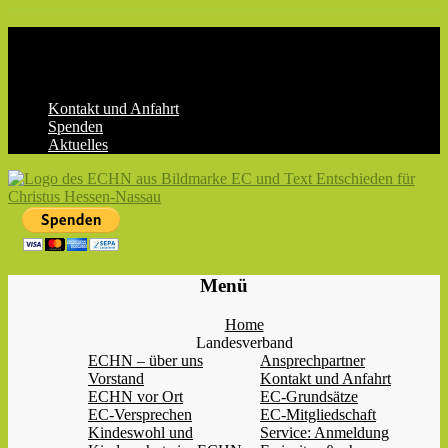
Skip
to
content
Kontakt und Anfahrt
Spenden
Aktuelles
ECHN
EC-
Menü
Landesjugendverband
Hessen-
Home
Nassau
Landesverband
e.V.
ECHN – über uns
Ansprechpartner
Vorstand
Kontakt und Anfahrt
ECHN vor Ort
EC-Grundsätze
EC-Versprechen
EC-Mitgliedschaft
Kindeswohl und
Service: Anmeldung