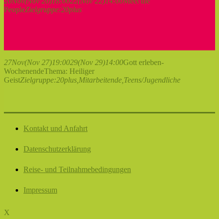
20
Nov
(Nov 20)
18:00
22
(Nov 22)
14:00
Meet the
People
Zielgruppe:
20plus
27
Nov
(Nov 27)
19:00
29
(Nov 29)
14:00
Gott erleben-
Wochenende
Thema: Heiliger
Geist
Zielgruppe:
20plus,
Mitarbeitende,
Teens/Jugendliche
Kontakt und Anfahrt
Datenschutzerklärung
Reise- und Teilnahmebedingungen
Impressum
X