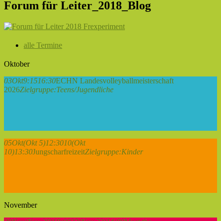
Forum für Leiter_2018_Blog
alle Termine
Oktober
03
Okt
9:15
16:30
ECHN Landesvolleyballmeisterschaft
2026
Zielgruppe:
Teens/Jugendliche
05
Okt
(Okt 5)
12:30
10
(Okt
10)
13:30
Jungscharfreizeit
Zielgruppe:
Kinder
November