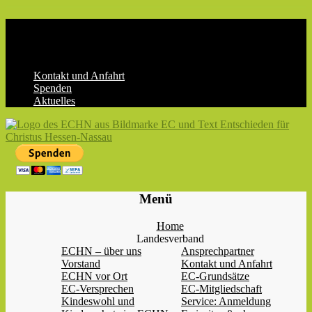
Skip
to
content
Kontakt und Anfahrt
Spenden
Aktuelles
ECHN
EC-
Menü
Landesjugendverband
Hessen-
Home
Nassau
Landesverband
e.V.
ECHN – über uns
Ansprechpartner
Vorstand
Kontakt und Anfahrt
ECHN vor Ort
EC-Grundsätze
EC-Versprechen
EC-Mitgliedschaft
Kindeswohl und
Service: Anmeldung