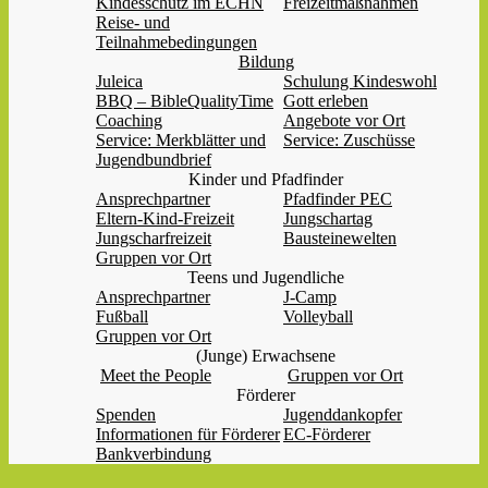
Kindesschutz im ECHN
Freizeitmaßnahmen
Reise- und
Teilnahmebedingungen
Bildung
Juleica
Schulung Kindeswohl
BBQ – BibleQualityTime
Gott erleben
Coaching
Angebote vor Ort
Service: Merkblätter und
Service: Zuschüsse
Jugendbundbrief
Kinder und Pfadfinder
Ansprechpartner
Pfadfinder PEC
Eltern-Kind-Freizeit
Jungschartag
Jungscharfreizeit
Bausteinewelten
Gruppen vor Ort
Teens und Jugendliche
Ansprechpartner
J-Camp
Fußball
Volleyball
Gruppen vor Ort
(Junge) Erwachsene
Meet the People
Gruppen vor Ort
Förderer
Spenden
Jugenddankopfer
Informationen für Förderer
EC-Förderer
Bankverbindung