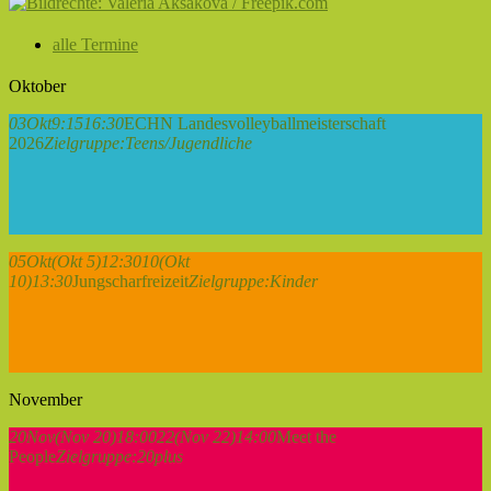
alle Termine
Oktober
03
Okt
9:15
16:30
ECHN Landesvolleyballmeisterschaft
2026
Zielgruppe:
Teens/Jugendliche
05
Okt
(Okt 5)
12:30
10
(Okt
10)
13:30
Jungscharfreizeit
Zielgruppe:
Kinder
November
20
Nov
(Nov 20)
18:00
22
(Nov 22)
14:00
Meet the
People
Zielgruppe:
20plus