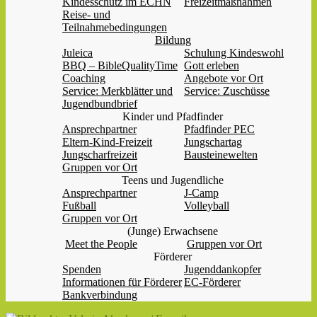
Kindesschutz im ECHN
Freizeitmaßnahmen
Reise- und
Teilnahmebedingungen
Bildung
Juleica
Schulung Kindeswohl
BBQ – BibleQualityTime
Gott erleben
Coaching
Angebote vor Ort
Service: Merkblätter und
Service: Zuschüsse
Jugendbundbrief
Kinder und Pfadfinder
Ansprechpartner
Pfadfinder PEC
Eltern-Kind-Freizeit
Jungschartag
Jungscharfreizeit
Bausteinewelten
Gruppen vor Ort
Teens und Jugendliche
Ansprechpartner
J-Camp
Fußball
Volleyball
Gruppen vor Ort
(Junge) Erwachsene
Meet the People
Gruppen vor Ort
Förderer
Spenden
Jugenddankopfer
Informationen für Förderer
EC-Förderer
Bankverbindung