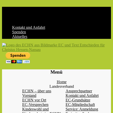
Skip
to
content
Kontakt und Anfahrt
Spenden
Aktuelles
ECHN
EC-
Menü
Landesjugendverband
Hessen-
Home
Nassau
Landesverband
e.V.
ECHN – über uns
Ansprechpartner
Vorstand
Kontakt und Anfahrt
ECHN vor Ort
EC-Grundsätze
EC-Versprechen
EC-Mitgliedschaft
Kindeswohl und
Service: Anmeldung