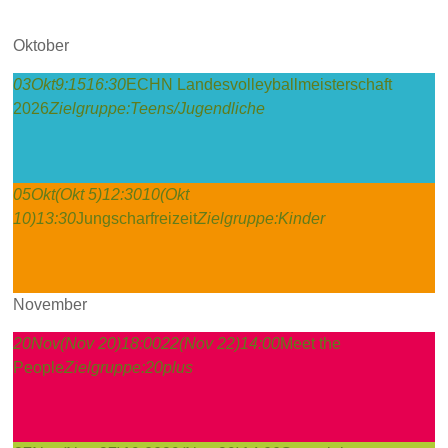
Oktober
03
Okt
9:15
16:30
ECHN Landesvolleyballmeisterschaft
2026
Zielgruppe:
Teens/Jugendliche
05
Okt
(Okt 5)
12:30
10
(Okt
10)
13:30
Jungscharfreizeit
Zielgruppe:
Kinder
November
20
Nov
(Nov 20)
18:00
22
(Nov 22)
14:00
Meet the
People
Zielgruppe:
20plus