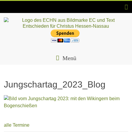
Skip
to
content
ECHN
EC-
Landesjugendverband
Menü
Hessen-
Nassau
e.V.
Jungschartag_2023_Blog
alle Termine