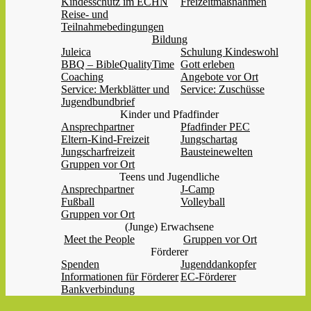
Kindesschutz im ECHN
Freizeitmaßnahmen
Reise- und
Teilnahmebedingungen
Bildung
Juleica
Schulung Kindeswohl
BBQ – BibleQualityTime
Gott erleben
Coaching
Angebote vor Ort
Service: Merkblätter und
Service: Zuschüsse
Jugendbundbrief
Kinder und Pfadfinder
Ansprechpartner
Pfadfinder PEC
Eltern-Kind-Freizeit
Jungschartag
Jungscharfreizeit
Bausteinewelten
Gruppen vor Ort
Teens und Jugendliche
Ansprechpartner
J-Camp
Fußball
Volleyball
Gruppen vor Ort
(Junge) Erwachsene
Meet the People
Gruppen vor Ort
Förderer
Spenden
Jugenddankopfer
Informationen für Förderer
EC-Förderer
Bankverbindung