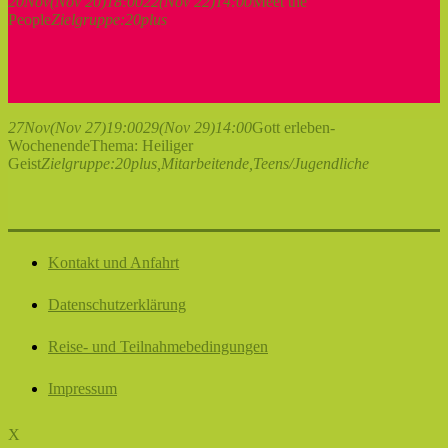
20
Nov
(Nov 20)
18:00
22
(Nov 22)
14:00
Meet the
People
Zielgruppe:
20plus
27
Nov
(Nov 27)
19:00
29
(Nov 29)
14:00
Gott erleben-
Wochenende
Thema: Heiliger
Geist
Zielgruppe:
20plus,
Mitarbeitende,
Teens/Jugendliche
Kontakt und Anfahrt
Datenschutzerklärung
Reise- und Teilnahmebedingungen
Impressum
X