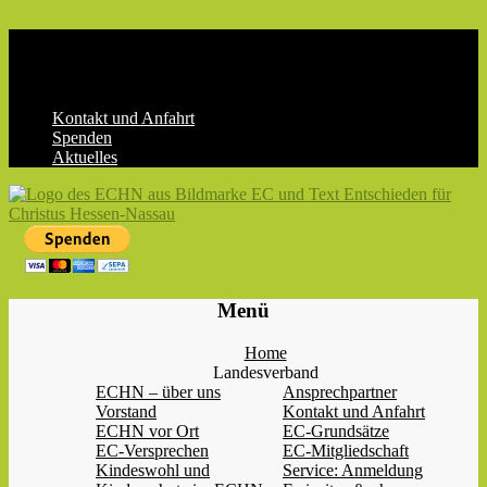
Skip
to
content
Kontakt und Anfahrt
Spenden
Aktuelles
ECHN
EC-
Menü
Landesjugendverband
Hessen-
Home
Nassau
Landesverband
e.V.
ECHN – über uns
Ansprechpartner
Vorstand
Kontakt und Anfahrt
ECHN vor Ort
EC-Grundsätze
EC-Versprechen
EC-Mitgliedschaft
Kindeswohl und
Service: Anmeldung