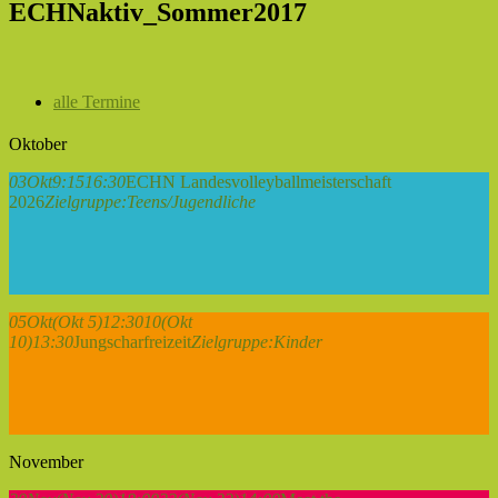
ECHNaktiv_Sommer2017
alle Termine
Oktober
03
Okt
9:15
16:30
ECHN Landesvolleyballmeisterschaft
2026
Zielgruppe:
Teens/Jugendliche
05
Okt
(Okt 5)
12:30
10
(Okt
10)
13:30
Jungscharfreizeit
Zielgruppe:
Kinder
November