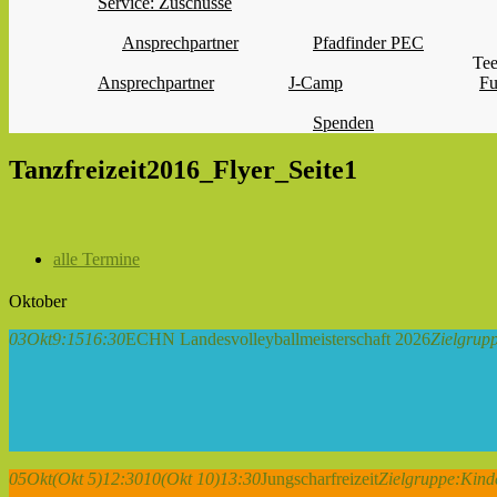
Service: Zuschüsse
Ansprechpartner
Pfadfinder PEC
Tee
Ansprechpartner
J-Camp
Fu
Spenden
Tanzfreizeit2016_Flyer_Seite1
alle Termine
Oktober
03
Okt
9:15
16:30
ECHN Landesvolleyballmeisterschaft 2026
Zielgrup
05
Okt
(Okt 5)
12:30
10
(Okt 10)
13:30
Jungscharfreizeit
Zielgruppe:
Kind