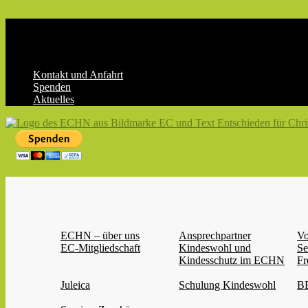
Skip
to
content
Kontakt und Anfahrt
Spenden
Aktuelles
ECHN
EC-
Landesjugendverband
Hessen-
Nassau
e.V.
ECHN – über uns
Ansprechpartner
Vo
EC-Mitgliedschaft
Kindeswohl und
Se
Kindesschutz im ECHN
Fr
Juleica
Schulung Kindeswohl
BB