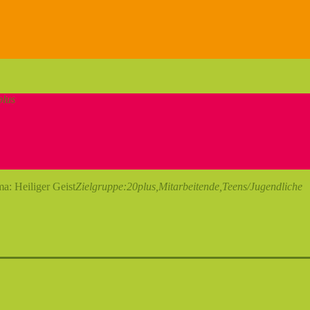
plus
a: Heiliger Geist
Zielgruppe:
20plus,
Mitarbeitende,
Teens/Jugendliche