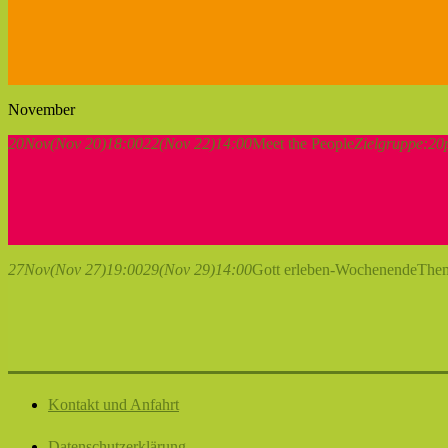
November
20
Nov
(Nov 20)
18:00
22
(Nov 22)
14:00
Meet the People
Zielgruppe:
20
27
Nov
(Nov 27)
19:00
29
(Nov 29)
14:00
Gott erleben-Wochenende
Them
Kontakt und Anfahrt
Datenschutzerklärung