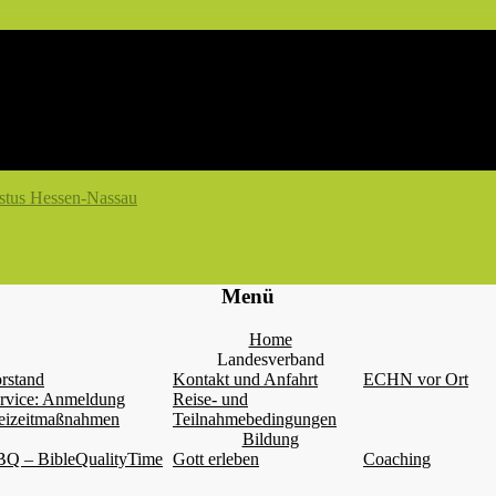
Menü
Home
Landesverband
rstand
Kontakt und Anfahrt
ECHN vor Ort
rvice: Anmeldung
Reise- und
eizeitmaßnahmen
Teilnahmebedingungen
Bildung
Q – BibleQualityTime
Gott erleben
Coaching