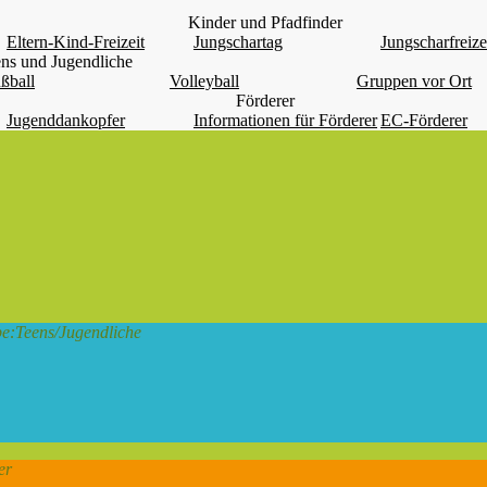
Kinder und Pfadfinder
Eltern-Kind-Freizeit
Jungschartag
Jungscharfreize
ns und Jugendliche
ßball
Volleyball
Gruppen vor Ort
Förderer
Jugenddankopfer
Informationen für Förderer
EC-Förderer
pe:
Teens/Jugendliche
er