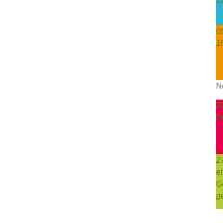
2
0
1
N
2
P
2
e
G
g