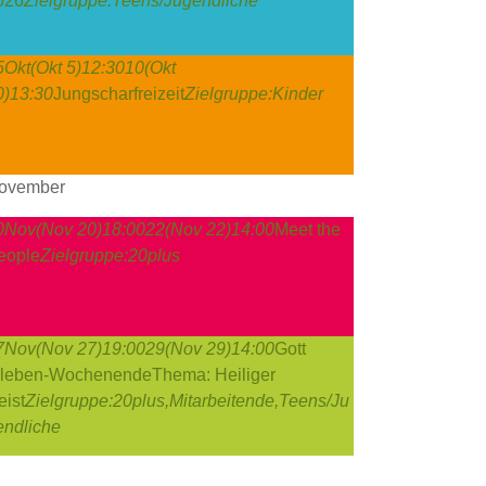
026
Zielgruppe:
Teens/Jugendliche
5
Okt
(Okt 5)
12:30
10
(Okt
0)
13:30
Jungscharfreizeit
Zielgruppe:
Kinder
ovember
0
Nov
(Nov 20)
18:00
22
(Nov 22)
14:00
Meet the
eople
Zielgruppe:
20plus
7
Nov
(Nov 27)
19:00
29
(Nov 29)
14:00
Gott
rleben-Wochenende
Thema: Heiliger
eist
Zielgruppe:
20plus,
Mitarbeitende,
Teens/Ju
endliche