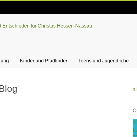
dung
Kinder und Pfadfinder
Teens und Jugendliche
Blog
a
O
0
L