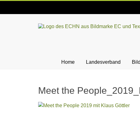
Skip
to
content
ECHN
EC-
Landesjugendverband
Hessen-
Home
Landesverband
Bil
Nassau
e.V.
Meet the People_2019_