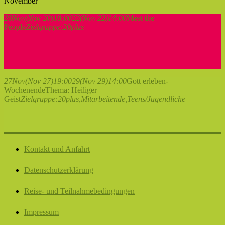
November
20
Nov
(Nov 20)
18:00
22
(Nov 22)
14:00
Meet the
People
Zielgruppe:
20plus
27
Nov
(Nov 27)
19:00
29
(Nov 29)
14:00
Gott erleben-
Wochenende
Thema: Heiliger
Geist
Zielgruppe:
20plus,
Mitarbeitende,
Teens/Jugendliche
Kontakt und Anfahrt
Datenschutzerklärung
Reise- und Teilnahmebedingungen
Impressum