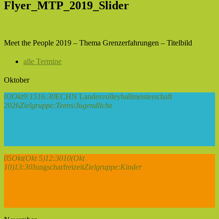
Flyer_MTP_2019_Slider
Meet the People 2019 – Thema Grenzerfahrungen – Titelbild
alle Termine
Oktober
03
Okt
9:15
16:30
ECHN Landesvolleyballmeisterschaft
2026
Zielgruppe:
Teens/Jugendliche
05
Okt
(Okt 5)
12:30
10
(Okt
10)
13:30
Jungscharfreizeit
Zielgruppe:
Kinder