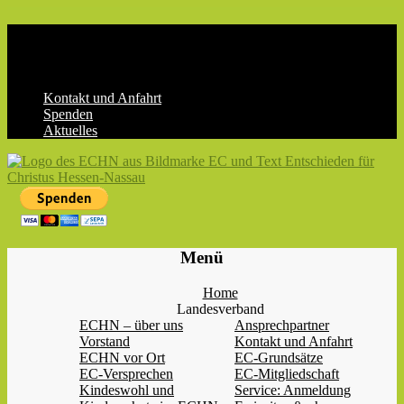
Skip
to
content
Kontakt und Anfahrt
Spenden
Aktuelles
ECHN
EC-
Menü
Landesjugendverband
Hessen-
Home
Nassau
Landesverband
e.V.
ECHN – über uns
Ansprechpartner
Vorstand
Kontakt und Anfahrt
ECHN vor Ort
EC-Grundsätze
EC-Versprechen
EC-Mitgliedschaft
Kindeswohl und
Service: Anmeldung